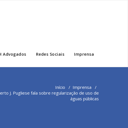
H Advogados
Redes Sociais
Imprensa
Início
/
Imprensa
/
to J. Pugliese fala sobre regularização de uso de
águas públicas