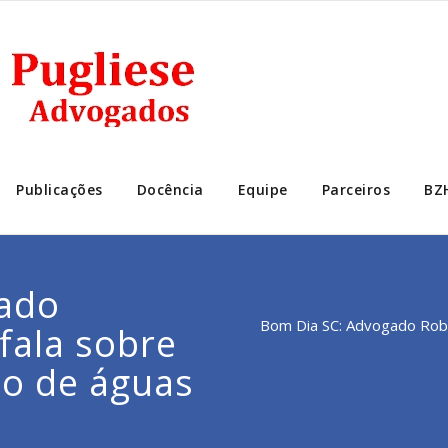
Publicações
Docência
Equipe
Parceiros
BZ
ado
Bom Dia SC: Advogado Rober
 fala sobre
so de águas